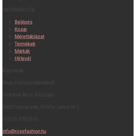
INFORMÁCIÓK
Belépés
Kosár
Mérettáblázat
Termékek
Márkák
Hírlevél
Kapcsolat
Rose Fashion Márkabolt
Fridrikné Ákos Krisztina
3950 Sárospatak, Erdélyi János út 5.
+36 20 4582615
info@rosefashion.hu