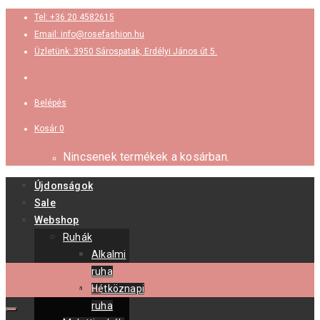
Tel: +36 20 4582615
Email: info@rosefashion.hu
Üzletünk: 3950 Sárospatak, Erdélyi János út 5.
Belépés
Kosár
0
Nincsenek termékek a kosárban.
Újdonságok
Sale
Webshop
Ruhák
Alkalmi
+36 20 4582615
ruha
info@rosefashion.hu
Hétköznapi
ruha