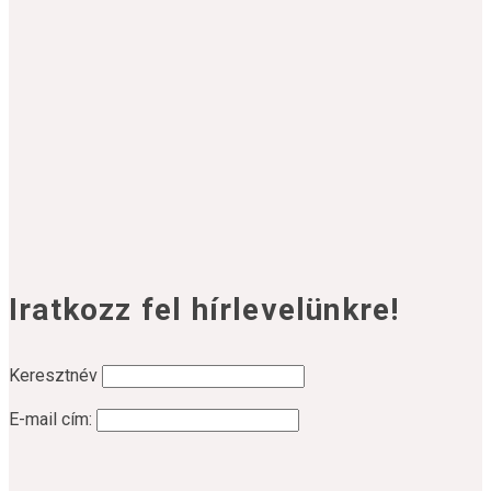
Ügyfélszolgálat
Hétfő-Péntek 8.00 - 18.00
Tel.: +36 20 4582615
E-mail: info@rosefashion.hu
Iratkozz fel hírlevelünkre!
Keresztnév
E-mail cím: