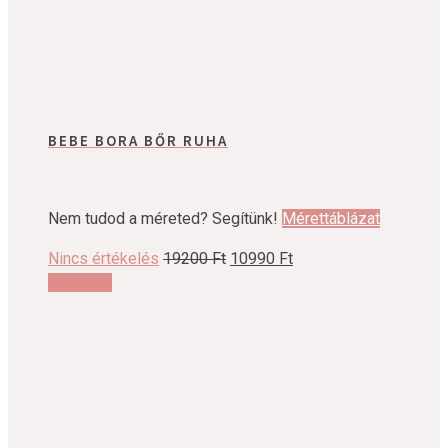
BEBE BORA BŐR RUHA
Nem tudod a méreted? Segítünk!
Mérettáblázat
Original
Current
Nincs értékelés
19200
Ft
10990
Ft
Ennek
price
price
Variációk
a
was:
is:
terméknek
19200 Ft.
10990 Ft.
több
variációja
van.
A