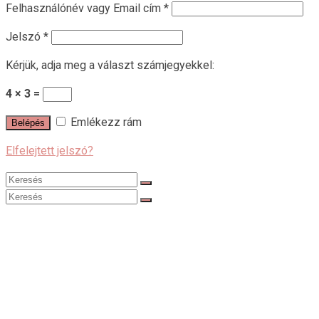
Felhasználónév vagy Email cím
*
Jelszó
*
Kérjük, adja meg a választ számjegyekkel:
4 × 3 =
Emlékezz rám
Belépés
Elfelejtett jelszó?
Search
for:
Search
for:
Újdonságok
SALE
Webshop
Ruhák
Alkalmi ruha
Hétköznapi ruha
Moletti ruhák