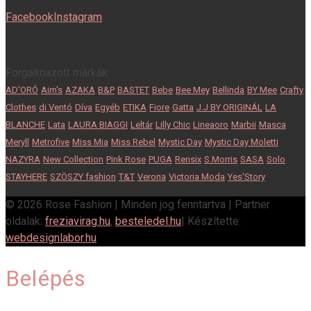
Facebook
Instagram
Forgalmazott márkák
AD'ORÓ
Aim's
AZAKA
B&P
BASTET
Bebe
Bee Mey
Bellinda
BY Mee
Crafty
Clothes
di Ventó
Díva
Egyéb
ETIKA
Fiore
Gatta
J.J BY ORIGINÁL
LA
BLANCHE
Lata
LAURA BIAGGI
Leltár
Lilly Chic
Lineaoro
Marbii
Masca
Meryll
Metrofive
Miss Mia
Miss Rebel
Mystic Day
Mystic Day Moletti
NAZYRA
New Collection
Pink Rose
PUGA
Rensix
S.Morris
SASA
Solo
STAYHERE
SZÖSZY fashion
T&T
Verona
Victoria Moda
Yes'Story
© 2026 Rose Fashion | Minden jog fenntartva | Partner
oldalak:
freziavirag.hu
,
besteledel.hu
| Készítette:
webdesignlabor.hu
Belépés