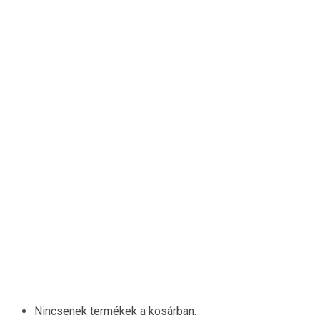
Meryll
Juliette
Sandy
B&P
Lilly Chic
Solo
Rensix
Díva
Pippi
Bellinda
Egyéb
Információ
Szállítás és Fizetés
Visszaküldési Feltételek
Rólunk
Rólunk
Vélemények
Kapcsolat
Kosár
Saját Fiók
Nincsenek termékek a kosárban.