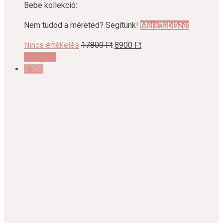
Bebe kollekció:
Nem tudod a méreted? Segítünk!
Mérettáblázat
Original
Current
Nincs értékelés
17800
Ft
8900
Ft
Ennek
price
price
Elfogyott
a
was:
is:
Akció
terméknek
17800 Ft.
8900 Ft.
több
variációja
van.
A
változatok
a
termékoldalon
választhatók
ki