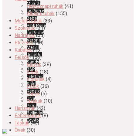
Moletti
Hétköznapi ruhák
(41)
La Pierre
Alkalmi ruhák
(155)
Bebe
Moletti ruhák
(33)
Pink Rose
Szoknyák
(31)
La Porta
Nadrágok
(55)
Verona
Blézerek
(50)
Meryll
Kabátok
(16)
Juliette
Felsők
(156)
Sandy
Blúzok
(38)
B&P
Ingek
(18)
Lilly Chic
Ingruhák
(4)
Solo
Pólók
(36)
Rensix
Topok
(5)
Díva
Tunikák
(10)
Pippi
Harisnyák
(42)
Bellinda
Fehérneműk
(8)
Egyéb
Táskák
(48)
Övek
(30)