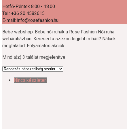
Hétfő-Péntek 8.00 - 18.00
Tel.: +36 20 4582615
E-mail: info@rosefashion.hu
Bebe webshop. Bebe női ruhák a Rose Fashion Női ruha
webáruházban. Keresed a szezon legjobb ruháit? Nálunk
megtalálod. Folyamatos akciók.
Sorted
Mind a(z) 3 találat megjelenítve
by
popularity
Nincs készleten