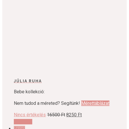
JÚLIA RUHA
Bebe kollekció:
Nem tudod a méreted? Segítünk!
Mérettáblázat
Original
Current
Nincs értékelés
16500
Ft
8250
Ft
Ennek
price
price
Variációk
a
was:
is:
Akció