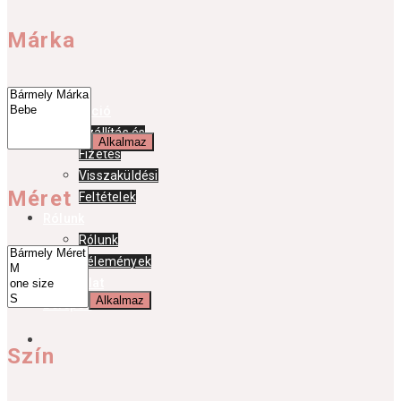
Márka
Információ
Szállítás és
Alkalmaz
Fizetés
Visszaküldési
Méret
Feltételek
Rólunk
Rólunk
Vélemények
Kapcsolat
Alkalmaz
Belépés
Szín